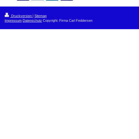
Druckversion
|
Sitemap
Impressum
Datenschutz
Copyright: Firma Carl Feddersen